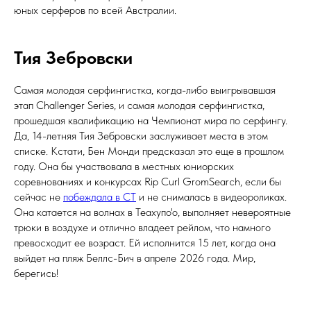
юных серферов по всей Австралии.
Тия Зебровски
Самая молодая серфингистка, когда-либо выигрывавшая
этап Challenger Series, и самая молодая серфингистка,
прошедшая квалификацию на Чемпионат мира по серфингу.
Да, 14-летняя Тия Зебровски заслуживает места в этом
списке. Кстати, Бен Монди предсказал это еще в прошлом
году. Она бы участвовала в местных юниорских
соревнованиях и конкурсах Rip Curl GromSearch, если бы
сейчас не
побеждала в CT
и не снималась в видеороликах.
Она катается на волнах в Теахупо'о, выполняет невероятные
трюки в воздухе и отлично владеет рейлом, что намного
превосходит ее возраст. Ей исполнится 15 лет, когда она
выйдет на пляж Беллс-Бич в апреле 2026 года. Мир,
берегись!