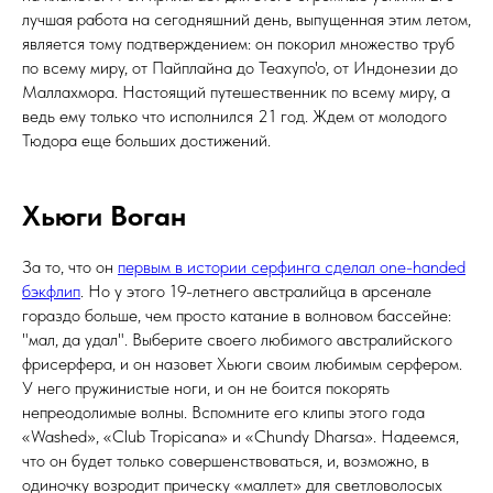
лучшая работа на сегодняшний день, выпущенная этим летом,
является тому подтверждением: он покорил множество труб
по всему миру, от Пайплайна до Теахупо'о, от Индонезии до
Маллахмора. Настоящий путешественник по всему миру, а
ведь ему только что исполнился 21 год. Ждем от молодого
Тюдора еще больших достижений.
Хьюги Воган
За то, что он
первым в истории серфинга сделал one-handed
бэкфлип
. Но у этого 19-летнего австралийца в арсенале
гораздо больше, чем просто катание в волновом бассейне:
"мал, да удал". Выберите своего любимого австралийского
фрисерфера, и он назовет Хьюги своим любимым серфером.
У него пружинистые ноги, и он не боится покорять
непреодолимые волны. Вспомните его клипы этого года
«Washed», «Club Tropicana» и «Chundy Dharsa». Надеемся,
что он будет только совершенствоваться, и, возможно, в
одиночку возродит прическу «маллет» для светловолосых