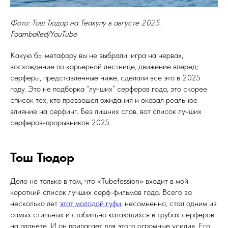
Фото: Тош Тюдор на Теахупу в августе 2025.
Foamballed/YouTube
Какую бы метафору вы не выбрали: игра на нервах,
восхождение по карьерной лестнице, движение вперед;
серферы, представленные ниже, сделали все это в 2025
году. Это не подборка “лучших” серферов года, это скорее
список тех, кто превзошел ожидания и оказал реальное
влияние на серфинг. Без лишних слов, вот список лучших
серферов-прорывников 2025.
Тош Тюдор
Дело не только в том, что «Tubefession» входит в мой
короткий список лучших серф-фильмов года. Всего за
несколько лет
этот молодой гуфи
, несомненно, стал одним из
самых стильных и стабильно катающихся в трубах серферов
на планете. И он прилагает для этого огромные усилия. Его