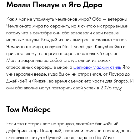
Молли Пиклум и Яго Дора
Как я мог не упомянуть чемпионов мира? Оба — ветераны
Чемпионата мира по серфингу, но я считаю их прорывными,
потому что в сентябре они оба завоевали свои первые
мировые титулы. Каждый из них выиграл несколько этапов
Чемпионата мира, получил No. 1 seeds для Клаудбрейка и
привнес свежую энергию в соревновательный серфинг.
Молли закрепила за собой статус одной из самых
агрессивных серферш в мире, а
шелково-гладкий стиль
Яго
универсален везде, куда бы он ни отправился, от Лоуэра до
Джей-Бей и Фиджи, во время съемок его части для Snapt5. И
они оба вполне могут повторить свой успех в 2026 году.
Том Майерс
Если эта история вас не тронула, хватайте ближайший
дефибриллятор. Пожарный, плотник и семьянин неожиданно
выигрывает титул «Лучший заезд года» на Big Wave