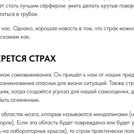
ет стать лучшим сёрфером: уметь делать крутые повор
аться в трубах.
нас. Однако, хорошая новость в том, что страх можно
сскажем как.
РЕТСЯ СТРАХ
изм самовыживания. Он пришёл к нам от наших предк
зникновения опасных для жизни ситуаций. Также ст
циях, когда создаётся угроза для нашей самооценки, д
быть осмеянным.
 областях мозга, которые называются миндалинами (не
 горле). Если эта область будет повреждена или будет
 на лабораторных крысах), то страх практически пол