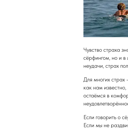
Чувство страха зн
сёрфингом, но и в
неудачи, страх по
Для многих страх 
как нам известно,
остаёмся в комфор
неудовлетворённос
Если говорить о с
Если мы не раздви