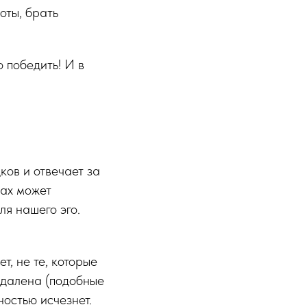
оты, брать
 победить! И в
ов и отвечает за
рах может
ля нашего эго.
т, не те, которые
 удалена (подобные
ностью исчезнет.