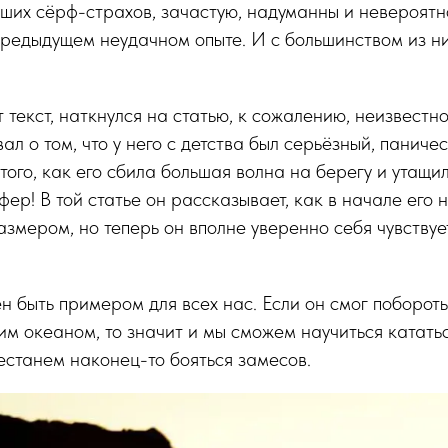
ших сёрф-страхов, зачастую, надуманны и невероятн
редыдущем неудачном опыте. И с большинством из н
т текст, наткнулся на статью, к сожалению, неизвестно
ал о том, что у него с детства был серьёзный, паниче
того, как его сбила большая волна на берегу и утащил
фер! В той статье он рассказывает, как в начале его 
азмером, но теперь он вполне уверенно себя чувствуе
н быть примером для всех нас. Если он смог поборот
им океаном, то значит и мы сможем научиться катать
естанем наконец-то бояться замесов.