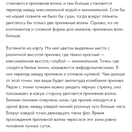
становится приливная волна, и тем больше становится
перепад между максимальной водой и минимальной. Если бы
на нашей планете не было бы суши, тогда вокруг планеты
двигалось бы только две приливные волны. Однако, из-за
континентов и сложной формы дна океанов, приливных волн
больше.
Взгляните на карту. На ней цветом выделены места с
различной высотой прилива, где тёмно-красный —
максимальная высота, голубой — минимальная. Точки, где
сходятся белые линии, называются амфидромическими. В
них перепад между приливом и отливом нулевой. Чем дальше
от этой точки, тем выше будет амплитуда колебания прилива.
Рядом с этими точками можно увидеть чёрную стрелку, она
показывает, в какую сторону двигается приливная волна.
Белыми линиями очерчены зоны, где прилив находится в
одной фазе, между каждой линией разница чуть больше часа.
Вокруг каждой точки двенадцать таких фаз. Время
прохождения приливной волны через все эти зоны равно
половине лунных суток.