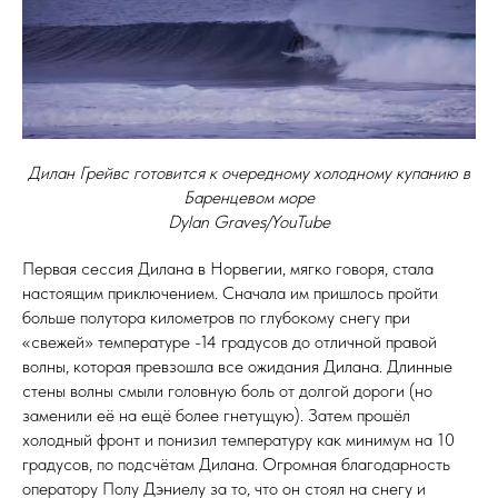
Дилан Грейвс готовится к очередному холодному купанию в
Баренцевом море
Dylan Graves/YouTube
Первая сессия Дилана в Норвегии, мягко говоря, стала
настоящим приключением. Сначала им пришлось пройти
больше полутора километров по глубокому снегу при
«свежей» температуре -14 градусов до отличной правой
волны, которая превзошла все ожидания Дилана. Длинные
стены волны смыли головную боль от долгой дороги (но
заменили её на ещё более гнетущую). Затем прошёл
холодный фронт и понизил температуру как минимум на 10
градусов, по подсчётам Дилана. Огромная благодарность
оператору Полу Дэниелу за то, что он стоял на снегу и