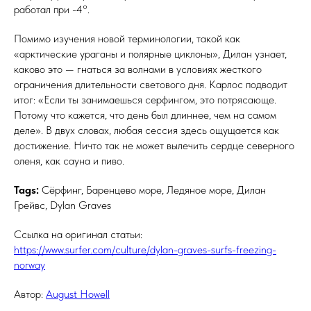
работал при -4°.
Помимо изучения новой терминологии, такой как
«арктические ураганы и полярные циклоны», Дилан узнает,
каково это — гнаться за волнами в условиях жесткого
ограничения длительности светового дня. Карлос подводит
итог: «Если ты занимаешься серфингом, это потрясающе.
Потому что кажется, что день был длиннее, чем на самом
деле». В двух словах, любая сессия здесь ощущается как
достижение. Ничто так не может вылечить сердце северного
оленя, как сауна и пиво.
Tags:
Сёрфинг, Баренцево море, Ледяное море, Дилан
Грейвс, Dylan Graves
Ссылка на оригинал статьи:
https://www.surfer.com/culture/dylan-graves-surfs-freezing-
norway
Автор:
August Howell