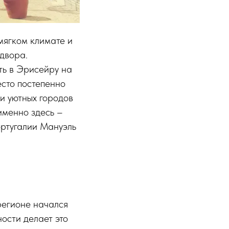
мягком климате и
двора.
ть в Эрисейру на
есто постепенно
и уютных городов
именно здесь –
ортугалии Мануэль
регионе начался
ости делает это