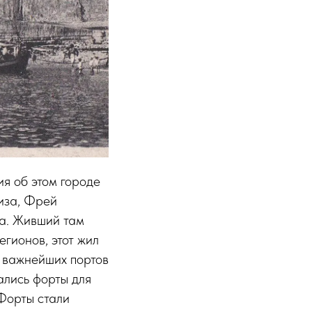
я об этом городе
иза, Фрей
а. Живший там
егионов, этот жил
 важнейших портов
ались форты для
Форты стали