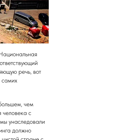
 Национальная
оответствующий
яющую речь, вот
ю самих
большем, чем
 человека с
е мы унаследовали
инга должно
 чистой стране с