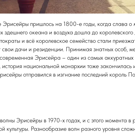
 Эрисейры пришлось на 1800-е годы, когда слава о 
х здешнего океана и воздуха дошла до королевского 
тократы и всё королевское семейство стали приезжа
ут свои дачи и резиденции. Принимая знатных особ, м
 современная Эрисейра – один из самых аккуратных 
, история национальной монархии тоже закончилась 
Эрисейры отправился в изгнание последний король П
олны Эрисейры в 1970-х годах, и с этого момента в 
й культуры. Разнообразие волн разного уровня сложн