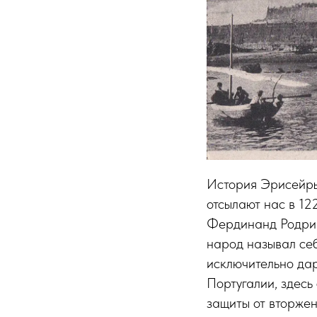
История Эрисейры 
отсылают нас в 12
Фердинанд Родриг
народ называл себ
исключительно да
Португалии, здесь
защиты от вторжен