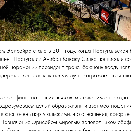
м Эрисейра стала в 2011 году, когда Португальская
идент Португалии Анибал Каваку Силва подписали с
ьной церемонии президент произнёс очень воодушевл
держка, которая как нельзя лучше отражает позици
 о сёрфинге на наших пляжах, мы говорим о гораздо 
подразумеваем целый образ жизни и взаимоотношения
ляются очень португальскими, это отношения, которы
. Назначение Эрисейры мировым заповедником сёрф
 побуждающим всех стремиться к более экологически