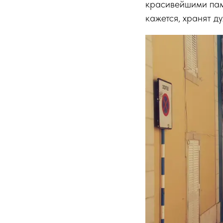
красивейшими памя
кажется, хранят д