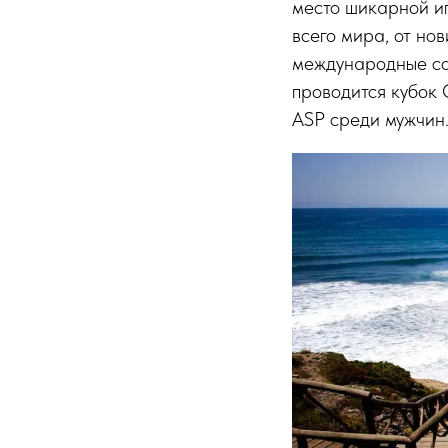
место шикарной и
всего мира, от но
международные со
проводится кубок 
ASP среди мужчин