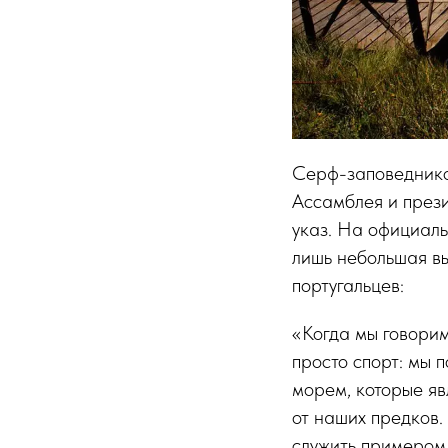
Серф-заповеднико
Ассамблея и през
указ. На официал
лишь небольшая вы
португальцев:
«Когда мы говорим
просто спорт: мы 
морем, которые яв
от наших предков
служить примером,