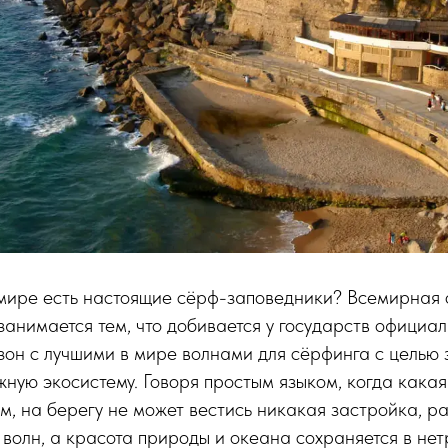
в мире есть настоящие сёрф-заповедники? Всемирная
занимается тем, что добивается у государств официал
зон с лучшими в мире волнами для сёрфинга с целью 
ную экосистему. Говоря простым языком, когда какая
м, на берегу не может вестись никакая застройка, 
 волн, а красота природы и океана сохраняется в нет