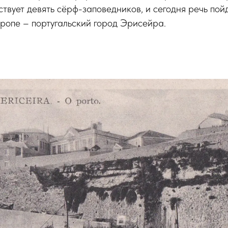
ствует девять сёрф-заповедников, и сегодня речь пой
ропе – португальский город Эрисейра.