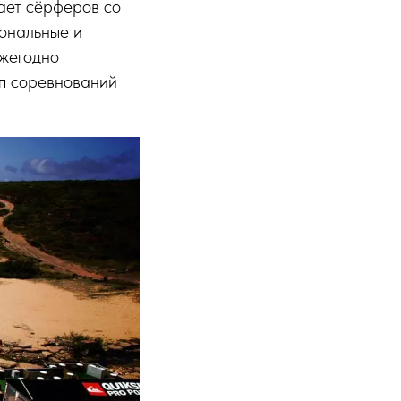
ает сёрферов со
иональные и
ежегодно
ап соревнований