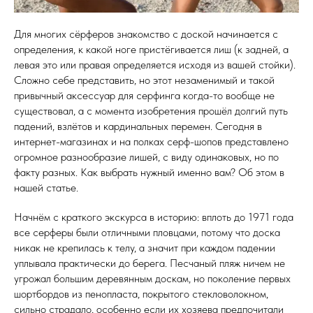
Для многих сёрферов знакомство с доской начинается с
определения, к какой ноге пристёгивается лиш (к задней, а
левая это или правая определяется исходя из вашей стойки).
Сложно себе представить, но этот незаменимый и такой
привычный аксессуар для серфинга когда-то вообще не
существовал, а с момента изобретения прошёл долгий путь
падений, взлётов и кардинальных перемен. Сегодня в
интернет-магазинах и на полках серф-шопов представлено
огромное разнообразие лишей, с виду одинаковых, но по
факту разных. Как выбрать нужный именно вам? Об этом в
нашей статье.
Начнём с краткого экскурса в историю: вплоть до 1971 года
все серферы были отличными пловцами, потому что доска
никак не крепилась к телу, а значит при каждом падении
уплывала практически до берега. Песчаный пляж ничем не
угрожал большим деревянным доскам, но поколение первых
шортбордов из пенопласта, покрытого стекловолокном,
сильно страдало, особенно если их хозяева предпочитали