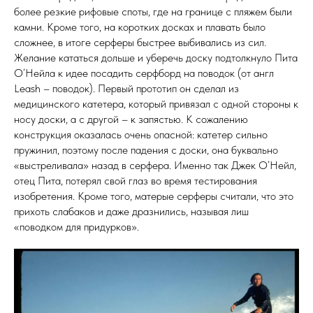
более резкие рифовые споты, где на границе с пляжем были
камни. Кроме того, на коротких досках и плавать было
сложнее, в итоге серферы быстрее выбивались из сил.
Желание кататься дольше и уберечь доску подтолкнуло Пита
О’Нейла к идее посадить серфборд на поводок (от англ
Leash – поводок). Первый прототип он сделал из
медицинского катетера, который привязал с одной стороны к
носу доски, а с другой – к запястью. К сожалению
конструкция оказалась очень опасной: катетер сильно
пружинил, поэтому после падения с доски, она буквально
«выстреливала» назад в серфера. Именно так Джек О’Нейл,
отец Пита, потерял свой глаз во время тестирования
изобретения. Кроме того, матерые серферы считали, что это
прихоть слабаков и даже дразнились, называя лиш
«поводком для придурков».