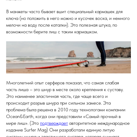
В манжеты часто бывает вшит специальный кармашек для
ключа (но положить в него можно и кусочек воска, и немного
мелочи на воду после каталки). Это полезная штука, по
возможности берите лиш с таким кармашком.
Многолетний опыт серферов показал, что самая слабая
часть лиша – это шнур в месте около крепления к суставу.
Это наименее эластичная часть, где чаще всего и
происходит разрыв шнура при сильном замесе. Эта
проблема была решена в 2010 году технологами компании
Ocean&Earth, когда они представили «Самый прочный в
мире лиш». (Это
подтверждает
авторитетное международное
издание Surfer Mag) Они разработали единую литую
систему шнура и эластичного сустава, которая снимает